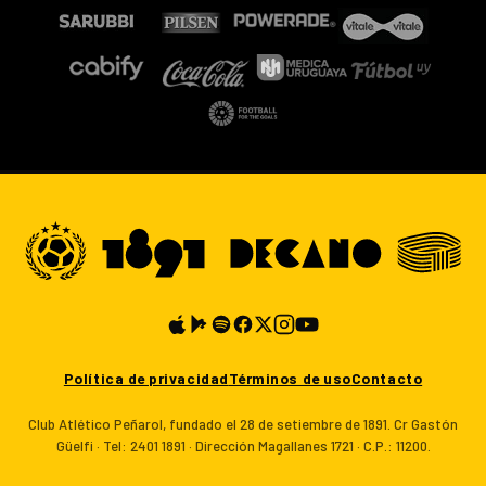
Política de privacidad
Términos de uso
Contacto
Club Atlético Peñarol, fundado el 28 de setiembre de 1891. Cr Gastón
Güelfi · Tel: 2401 1891 · Dirección Magallanes 1721 · C.P.: 11200.