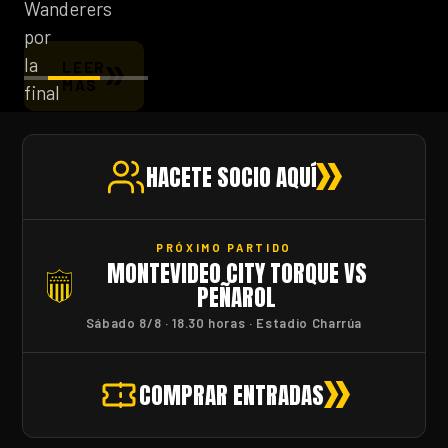
Wanderers
por
la
LEER
MÁS
final
del
Torneo
HACETE SOCIO AQUÍ
Intermedio.
LEER
MÁS
PRÓXIMO PARTIDO
LEER
MONTEVIDEO CITY TORQUE VS
MÁS
PEÑAROL
LEER
MÁS
Sábado 8/8 · 18.30 horas · Estadio Charrúa
COMPRAR ENTRADAS