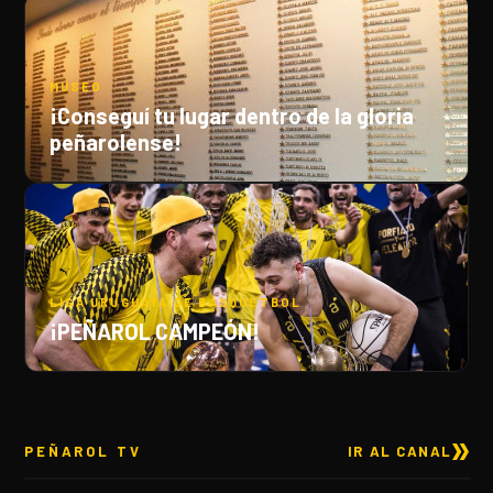
GALERÍA
MUSEO
¡Conseguí tu lugar dentro de la gloria
peñarolense!
LIGA URUGUAYA DE BÁSQUETBOL
¡PEÑAROL CAMPEÓN!
PEÑAROL TV
IR AL CANAL