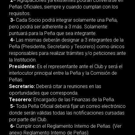
2–
Agrupaciones ya existentes podrán convertirse en
Peñas Oficiales, siempre y cuando cumplan con los
requisitos.
3-
Cada Socio podrá integrar solamente una Peña,
pero podrá ser adherente a 3 más. Solamente
puntuará para la Peña que sea integrante.
4-
Las mismas deberán designar a 3 integrantes de la
Peña (Presidente, Secretario y Tesorero) como únicos
responsables para realizar trámites y/o peticiones ante
la Institución.
Presidente:
Es el representante ante el Club y será el
interlocutor principal entre la Peña y la Comisión de
Peñas.
Secretario:
Deberá citar a reuniones en las
oportunidades que corresponda.
Tesorero:
Encargado de las Finanzas de la Peña.
5-
Toda Peña Oficial deberá fijar un correo electrónico
donde serán válidas todas las notificaciones cursadas
por parte del Club.
6-
Cumplir con el Reglamento Interno de Peñas. (Ver
anexo Reglamento Interno de Peñas).