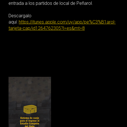
entrada a los partidos de local de Peñarol.
Descargalo
aquí:
https://itunes.apple.com/uy/app/pe%C3%B1arol-
tarjeta-cap/id1264762305?l=es&mt=8