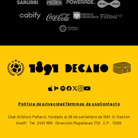
Política de privacidad
Términos de uso
Contacto
Club Atlético Peñarol, fundado el 28 de setiembre de 1891. Cr Gastón
Güelfi · Tel: 2401 1891 · Dirección Magallanes 1721 · C.P.: 11200.