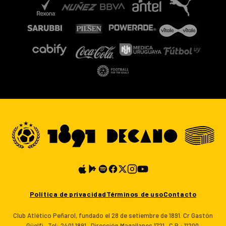
Política de privacidad
Términos de uso
Contacto
Club Atlético Peñarol, fundado el 28 de setiembre de 1891. Cr Gastón
Güelfi · Tel: 2401 1891 · Dirección Magallanes 1721 · C.P.: 11200.