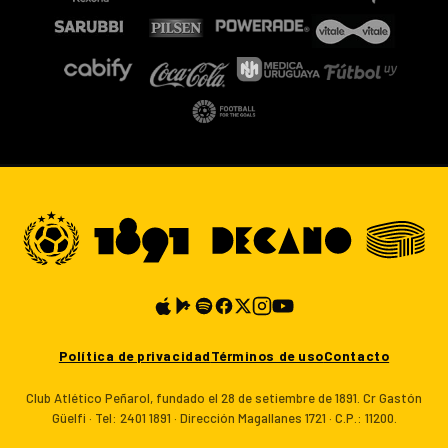
Política de privacidad
Términos de uso
Contacto
Club Atlético Peñarol, fundado el 28 de setiembre de 1891. Cr Gastón
Güelfi · Tel: 2401 1891 · Dirección Magallanes 1721 · C.P.: 11200.