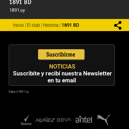
1891 BD
1891.uy
Inicio
|
El club
|
Historia
|
1891 BD
NOTICIAS
Suscribite y recibí nuestra Newsletter
en tu email
https://1891.uy