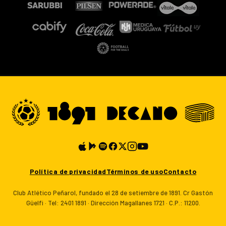
Política de privacidad
Términos de uso
Contacto
Club Atlético Peñarol, fundado el 28 de setiembre de 1891. Cr Gastón
Güelfi · Tel: 2401 1891 · Dirección Magallanes 1721 · C.P.: 11200.